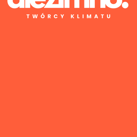
ełna gwarancja
Płatności ratalne
 sprzęt i usługę
Zapłać jak Ci wygodnie